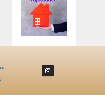
nes
d