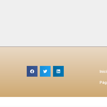
Inic
Pág