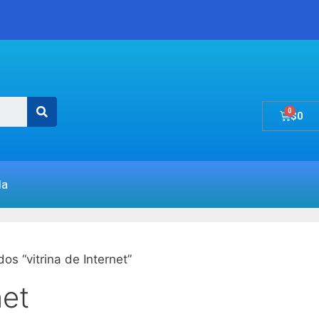
$
0
da
os “vitrina de Internet”
net