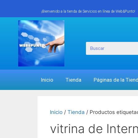
¡Bienvenido a la tienda de Servicios en línea de Web&Punto!
Inicio
Tienda
Páginas de la Tien
Inicio
/
Tienda
/ Productos etiquetad
vitrina de Inter