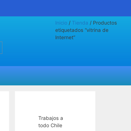
Inicio
/
Tienda
/ Productos
etiquetados “vitrina de
Internet”
Trabajos a
todo Chile