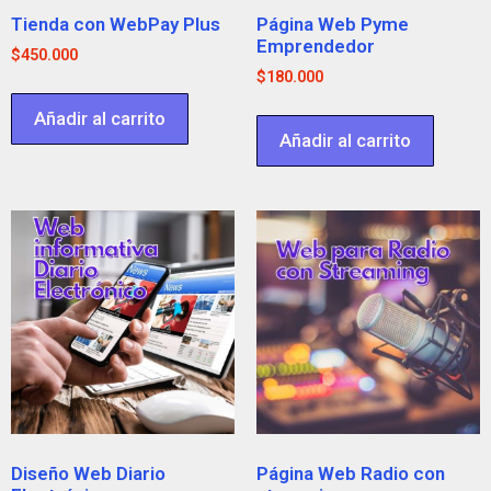
Tienda con WebPay Plus
Página Web Pyme
Emprendedor
$
450.000
$
180.000
Añadir al carrito
Añadir al carrito
Diseño Web Diario
Página Web Radio con