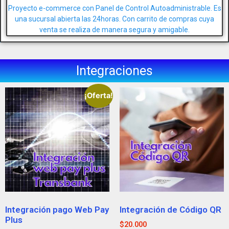
Proyecto e-commerce con Panel de Control Autoadministrable. Es
una sucursal abierta las 24horas. Con carrito de compras cuya
venta se realiza de manera segura y amigable.
Integraciones
¡Oferta!
Integración pago Web Pay
Integración de Código QR
Plus
$
20.000