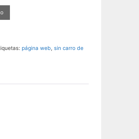
to
tiquetas:
página web
,
sin carro de
.