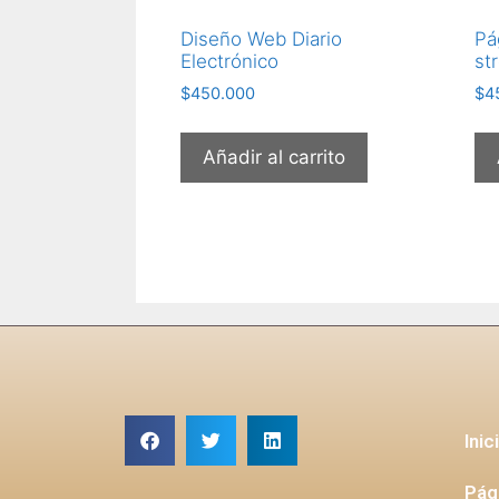
Diseño Web Diario
Pá
Electrónico
st
$
450.000
$
4
Añadir al carrito
Inic
Pág